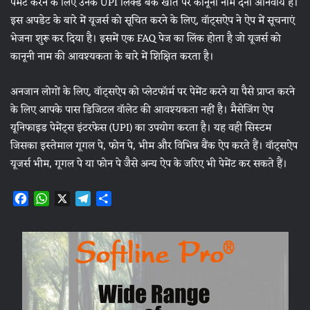
पेमेंट करने के लिए उनके UPI लिंक्ड बैंक खाते पर कानूनी नाम देना अनिवार्य है।
इस अपडेट के बारे में यूजर्स को सूचित करने के लिए, वॉट्सऐप ने ऐप में सूचनाएं
भेजना शुरू कर दिया है। इसमें एक FAQ पेज का लिंक होता है जो यूजर्स को
कानूनी नाम की आवश्यकता के बारे में शिक्षित करता है।
अनजान लोगों के लिए, वॉट्सऐप को प्लेटफॉर्म पर पेमेंट करने या पैसे प्राप्त करने
के लिए आपके पास डिजिटल वॉलेट की आवश्यकता नहीं है। मैसेजिंग ऐप
यूनिफाइड पेमेंट्स इंटरफेस (UPI) का उपयोग करता है। यह वही सिस्टम
जिसका इस्तेमाल गूगल पे, फोन पे, भीम और विभिन्न बैंक ऐप करते हैं। वॉट्सऐप
यूजर्स भीम, गूगल पे या फोन पे जैसे अन्य ऐप के जरिए भी पेमेंट कर सकते हैं।
F
W
X
T
S
a
h
e
h
c
a
l
a
e
t
e
r
b
s
g
e
o
A
r
o
p
a
k
p
m