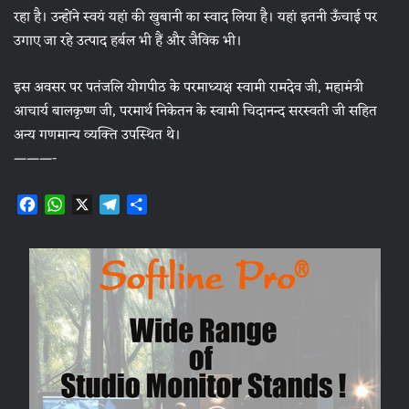
रहा है। उन्होंने स्वयं यहां की खुबानी का स्वाद लिया है। यहां इतनी ऊँचाई पर
उगाए जा रहे उत्पाद हर्बल भी हैं और जैविक भी।
इस अवसर पर पतंजलि योगपीठ के परमाध्यक्ष स्वामी रामदेव जी, महामंत्री
आचार्य बालकृष्ण जी, परमार्थ निकेतन के स्वामी चिदानन्द सरस्वती जी सहित
अन्य गणमान्य व्यक्ति उपस्थित थे।
———-
F
W
X
T
S
a
h
e
h
c
a
l
a
e
t
e
r
b
s
g
e
o
A
r
o
p
a
k
p
m